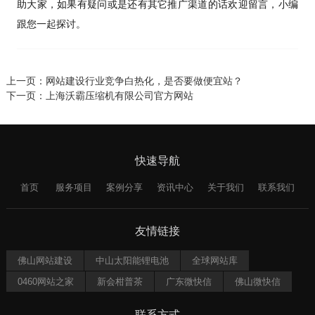
助大家，如果有疑问或是还有其它推广渠道的话欢迎留言，小编
跟您一起探讨。
上一页：
网站建设行业竞争白热化，是否要做便宜站？
下一页：
上海沃霸压缩机有限公司官方网站
快速导航
首页
服务项目
案例分享
资讯中心
关于我们
联系我们
友情链接
佛山网站建设
中山太阳能锂电池
全球网站库
0460网站之家
新会柑普茶
广东微快信
佛山微快信
联系方式